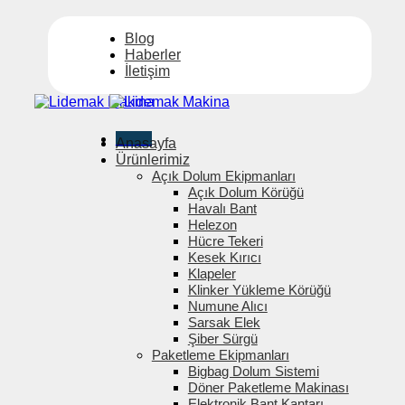
İçeriğe
atla
Blog
Haberler
İletişim
Menü
Anasayfa
Ürünlerimiz
Açık Dolum Ekipmanları
Açık Dolum Körüğü
Havalı Bant
Helezon
Hücre Tekeri
Kesek Kırıcı
Klapeler
Klinker Yükleme Körüğü
Numune Alıcı
Sarsak Elek
Şiber Sürgü
Paketleme Ekipmanları
Bigbag Dolum Sistemi
Döner Paketleme Makinası
Elektronik Bant Kantarı