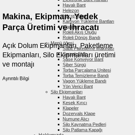
Havalı Bant
Helezon
Makina, Ekipman, Yedek
Hücre Tekeri
Kamyon Yükleme Bantları
Parça Üretimi ve İhracatı
Klapeler
Roleli Akış Oluğu
Roleli Dönüş Bandı
Menü öğesi
Açık Dolum Ekipmanları, Paketleme
Sabit Paketleme Makinası
Ekipmanları, Silo Ekipmanları üretimi
Sarsak Elek
Şase Konveyor Bant
ve montajı
Şiber Sürgü
Torba Parçalama Unitesi
Torba Temizleme Bandı
Ayrıntılı Bilgi
Vagon Yükleme Bandı
Yön Verici Bant
Silo Ekipmanları
Havalı Bant
Kesek Kırıcı
Klapeler
Dozervals Klape
Numune Alıcı
Silo Kaynatma Pedleri
Silo Patlama Kapağı