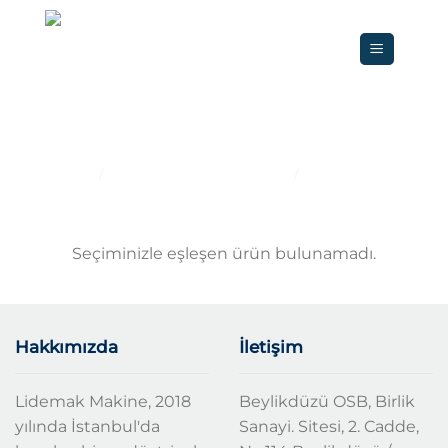
İçeriğe
atla
Sabit Paketleme Makinası
ANA SAYFA
/
PAKETLEME EKIPMANLARI
/
SABIT PAKETLEME
MAKINASI
Seçiminizle eşleşen ürün bulunamadı.
Hakkımızda
İletişim
Lidemak Makine, 2018
Beylikdüzü OSB, Birlik
yılında İstanbul'da
Sanayi. Sitesi, 2. Cadde,