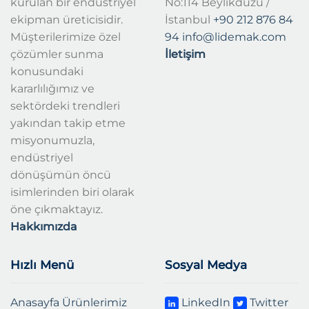
kurulan bir endüstriyel
No:114 Beylikdüzü /
ekipman üreticisidir.
İstanbul
+90 212 876 84
Müşterilerimize özel
94
info@lidemak.com
çözümler sunma
İletişim
konusundaki
kararlılığımız ve
sektördeki trendleri
yakından takip etme
misyonumuzla,
endüstriyel
dönüşümün öncü
isimlerinden biri olarak
öne çıkmaktayız.
Hakkımızda
Hızlı Menü
Sosyal Medya
Anasayfa
Ürünlerimiz
LinkedIn
Twitter