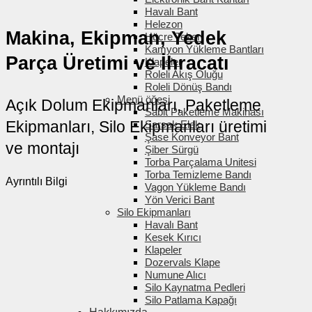
Havalı Bant
Helezon
Makina, Ekipman, Yedek
Hücre Tekeri
Kamyon Yükleme Bantları
Parça Üretimi ve İhracatı
Klapeler
Roleli Akış Oluğu
Roleli Dönüş Bandı
Menü öğesi
Açık Dolum Ekipmanları, Paketleme
Sabit Paketleme Makinası
Ekipmanları, Silo Ekipmanları üretimi
Sarsak Elek
Şase Konveyor Bant
ve montajı
Şiber Sürgü
Torba Parçalama Unitesi
Torba Temizleme Bandı
Ayrıntılı Bilgi
Vagon Yükleme Bandı
Yön Verici Bant
Silo Ekipmanları
Havalı Bant
Kesek Kırıcı
Klapeler
Dozervals Klape
Numune Alıcı
Silo Kaynatma Pedleri
Silo Patlama Kapağı