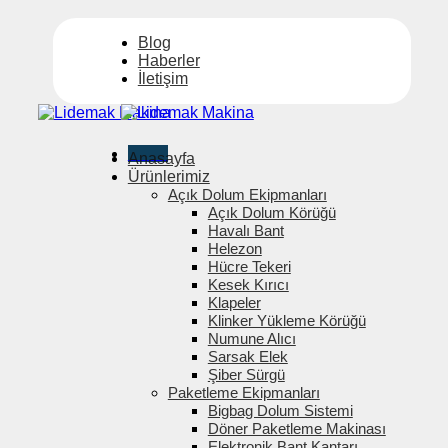
İçeriğe
atla
Blog
Haberler
İletişim
Menü
Anasayfa
Ürünlerimiz
Açık Dolum Ekipmanları
Açık Dolum Körüğü
Havalı Bant
Helezon
Hücre Tekeri
Kesek Kırıcı
Klapeler
Klinker Yükleme Körüğü
Numune Alıcı
Sarsak Elek
Şiber Sürgü
Paketleme Ekipmanları
Bigbag Dolum Sistemi
Döner Paketleme Makinası
Elektronik Bant Kantarı