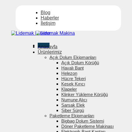
İçeriğe
atla
Blog
Haberler
İletişim
Menü
Anasayfa
Ürünlerimiz
Açık Dolum Ekipmanları
Açık Dolum Körüğü
Havalı Bant
Helezon
Hücre Tekeri
Kesek Kırıcı
Klapeler
Klinker Yükleme Körüğü
Numune Alıcı
Sarsak Elek
Şiber Sürgü
Paketleme Ekipmanları
Bigbag Dolum Sistemi
Döner Paketleme Makinası
Elektronik Bant Kantarı