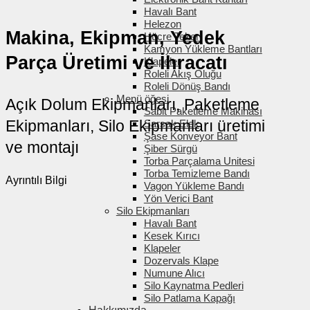
Havalı Bant
Helezon
Makina, Ekipman, Yedek
Hücre Tekeri
Kamyon Yükleme Bantları
Parça Üretimi ve İhracatı
Klapeler
Roleli Akış Oluğu
Roleli Dönüş Bandı
Menü öğesi
Açık Dolum Ekipmanları, Paketleme
Sabit Paketleme Makinası
Ekipmanları, Silo Ekipmanları üretimi
Sarsak Elek
Şase Konveyor Bant
ve montajı
Şiber Sürgü
Torba Parçalama Unitesi
Torba Temizleme Bandı
Ayrıntılı Bilgi
Vagon Yükleme Bandı
Yön Verici Bant
Silo Ekipmanları
Havalı Bant
Kesek Kırıcı
Klapeler
Dozervals Klape
Numune Alıcı
Silo Kaynatma Pedleri
Silo Patlama Kapağı