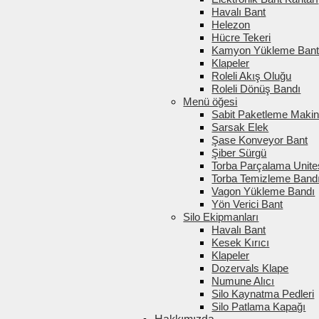
Havalı Bant
Helezon
Hücre Tekeri
Kamyon Yükleme Bantl
Klapeler
Roleli Akış Oluğu
Roleli Dönüş Bandı
Menü öğesi
Sabit Paketleme Makin
Sarsak Elek
Şase Konveyor Bant
Şiber Sürgü
Torba Parçalama Unite
Torba Temizleme Band
Vagon Yükleme Bandı
Yön Verici Bant
Silo Ekipmanları
Havalı Bant
Kesek Kırıcı
Klapeler
Dozervals Klape
Numune Alıcı
Silo Kaynatma Pedleri
Silo Patlama Kapağı