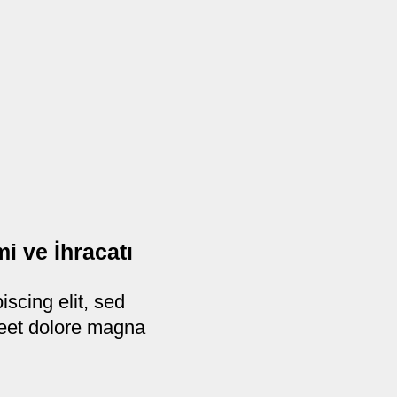
i ve İhracatı
scing elit, sed
reet dolore magna