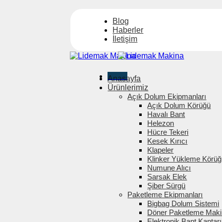
İçeriğe
atla
Blog
Haberler
İletişim
Menü
Anasayfa
Ürünlerimiz
Açık Dolum Ekipmanları
Açık Dolum Körüğü
Havalı Bant
Helezon
Hücre Tekeri
Kesek Kırıcı
Klapeler
Klinker Yükleme Körü
Numune Alıcı
Sarsak Elek
Şiber Sürgü
Paketleme Ekipmanları
Bigbag Dolum Sistemi
Döner Paketleme Maki
Elektronik Bant Kantarı