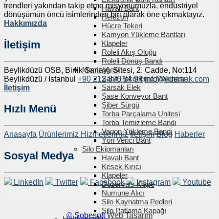
trendleri yakından takip etme misyonumuzla, endüstriyel
Havalı Bant
dönüşümün öncü isimlerinden biri olarak öne çıkmaktayız.
Helezon
Hakkımızda
Hücre Tekeri
Kamyon Yükleme Bantları
İletişim
Klapeler
Roleli Akış Oluğu
Roleli Dönüş Bandı
Menü öğesi
Beylikdüzü OSB, Birlik Sanayi. Sitesi, 2. Cadde, No:114
Sabit Paketleme Makinası
Beylikdüzü / İstanbul
+90 212 876 84 94
info@lidemak.com
Sarsak Elek
İletişim
Şase Konveyor Bant
Şiber Sürgü
Hızlı Menü
Torba Parçalama Unitesi
Torba Temizleme Bandı
Vagon Yükleme Bandı
Anasayfa
Ürünlerimiz
Hizmetlerimiz
İletişim
Blog
Haberler
Yön Verici Bant
Silo Ekipmanları
Sosyal Medya
Havalı Bant
Kesek Kırıcı
Klapeler
LinkedIn
Twitter
Facebook
Instagram
Youtube
Dozervals Klape
Numune Alıcı
Silo Kaynatma Pedleri
Silo Patlama Kapağı
©
Sobesoft
Web Tasarım