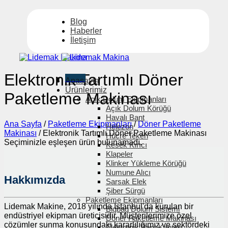
İçeriğe
atla
Blog
Haberler
İletişim
Elektronik Tartımlı Döner
Menü
Anasayfa
Ürünlerimiz
Paketleme Makinası
Açık Dolum Ekipmanları
Açık Dolum Körüğü
Havalı Bant
Ana Sayfa
/
Paketleme Ekipmanları
/
Döner Paketleme
Helezon
Makinası
/
Elektronik Tartımlı Döner Paketleme Makinası
Hücre Tekeri
Seçiminizle eşleşen ürün bulunamadı.
Kesek Kırıcı
Klapeler
Klinker Yükleme Körüğü
Numune Alıcı
Hakkımızda
Sarsak Elek
Şiber Sürgü
Paketleme Ekipmanları
Lidemak Makine, 2018 yılında İstanbul'da kurulan bir
Bigbag Dolum Sistemi
endüstriyel ekipman üreticisidir. Müşterilerimize özel
Döner Paketleme Makinası
çözümler sunma konusundaki kararlılığımız ve sektördeki
Elektronik Bant Kantarı