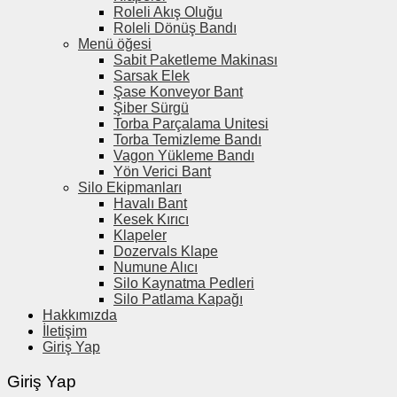
Roleli Akış Oluğu
Roleli Dönüş Bandı
Menü öğesi
Sabit Paketleme Makinası
Sarsak Elek
Şase Konveyor Bant
Şiber Sürgü
Torba Parçalama Unitesi
Torba Temizleme Bandı
Vagon Yükleme Bandı
Yön Verici Bant
Silo Ekipmanları
Havalı Bant
Kesek Kırıcı
Klapeler
Dozervals Klape
Numune Alıcı
Silo Kaynatma Pedleri
Silo Patlama Kapağı
Hakkımızda
İletişim
Giriş Yap
Giriş Yap