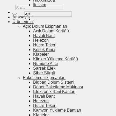
Hakkımızda
İletişim
Ara:
Ara:
Anasayfa
Ürünlerimiz
Açık Dolum Ekipmanları
Açık Dolum Körüğü
Havalı Bant
Helezon
Hücre Tekeri
Kesek Kırıcı
Klapeler
Klinker Yükleme Körüğü
Numune Alıcı
Sarsak Elek
Şiber Sürgü
Paketleme Ekipmanları
Bigbag Dolum Sistemi
Döner Paketleme Makinası
Elektronik Bant Kantarı
Havalı Bant
Helezon
Hücre Tekeri
Kamyon Yükleme Bantları
Klapeler