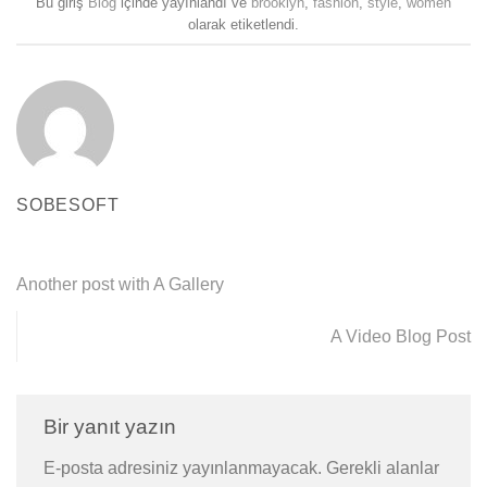
Bu giriş
Blog
içinde yayınlandı ve
brooklyn
,
fashion
,
style
,
women
olarak etiketlendi.
SOBESOFT
Another post with A Gallery
A Video Blog Post
Bir yanıt yazın
E-posta adresiniz yayınlanmayacak.
Gerekli alanlar