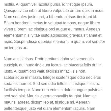
mollis. Aliquam vel lacinia purus, id tristique ipsum.
Quisque vitae nibh ut libero vulputate ornare quis in risus.
Nam sodales justo orci, a bibendum risus tincidunt id.
Etiam hendrerit, metus in volutpat tempus, neque libero
viverra lorem, ac tristique orci augue eu metus. Aenean
elementum nisi vitae justo adipiscing gravida sit amet et
risus. Suspendisse dapibus elementum quam, vel semper
mi tempus ac.
Nam at nisi risus. Proin pretium, dolor vel venenatis
suscipit, dui nunc tincidunt lectus, ac placerat felis dui in
justo. Aliquam orci velit, facilisis in facilisis non,
scelerisque in massa. Integer scelerisque odio nec eros
sodales laoreet. Sed sed odio tellus. In tristique felis ac
facilisis tempor. Nunc non enim in dolor congue pulvinar
sed sed nisi. Mauris viverra convallis feugiat. Nam at
mauris laoreet, dictum leo at, tristique mi. Aenean
pellentesque justo vel diam elementum iaculis. Nam