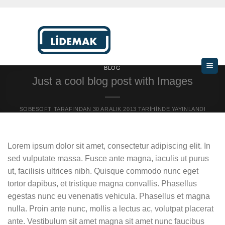
İçeriğe
atla
BLOG
Just a cool blog post with Images
SOBESOFT
TARAFINDAN
30 ARALIK 2013
TARIHINDE YAYINLANDI
Lorem ipsum dolor sit amet, consectetur adipiscing elit. In
sed vulputate massa. Fusce ante magna, iaculis ut purus
ut, facilisis ultrices nibh. Quisque commodo nunc eget
tortor dapibus, et tristique magna convallis. Phasellus
egestas nunc eu venenatis vehicula. Phasellus et magna
nulla. Proin ante nunc, mollis a lectus ac, volutpat placerat
ante. Vestibulum sit amet magna sit amet nunc faucibus