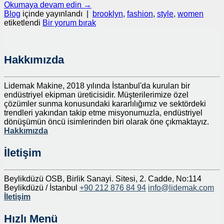
Okumaya devam edin
→
Blog
içinde yayınlandı
|
brooklyn
,
fashion
,
style
,
women
etiketlendi
Bir yorum bırak
Hakkımızda
Lidemak Makine, 2018 yılında İstanbul'da kurulan bir
endüstriyel ekipman üreticisidir. Müşterilerimize özel
çözümler sunma konusundaki kararlılığımız ve sektördeki
trendleri yakından takip etme misyonumuzla, endüstriyel
dönüşümün öncü isimlerinden biri olarak öne çıkmaktayız.
Hakkımızda
İletişim
Beylikdüzü OSB, Birlik Sanayi. Sitesi, 2. Cadde, No:114
Beylikdüzü / İstanbul
+90 212 876 84 94
info@lidemak.com
İletişim
Hızlı Menü