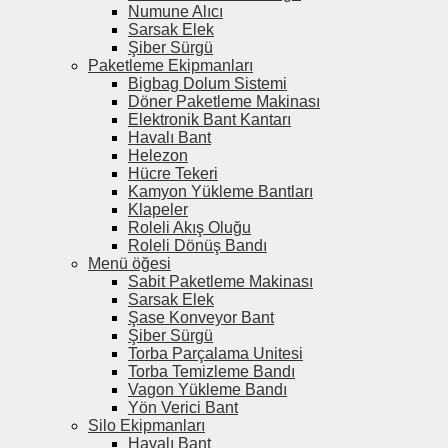
Numune Alıcı
Sarsak Elek
Şiber Sürgü
Paketleme Ekipmanları
Bigbag Dolum Sistemi
Döner Paketleme Makinası
Elektronik Bant Kantarı
Havalı Bant
Helezon
Hücre Tekeri
Kamyon Yükleme Bantları
Klapeler
Roleli Akış Oluğu
Roleli Dönüş Bandı
Menü öğesi
Sabit Paketleme Makinası
Sarsak Elek
Şase Konveyor Bant
Şiber Sürgü
Torba Parçalama Unitesi
Torba Temizleme Bandı
Vagon Yükleme Bandı
Yön Verici Bant
Silo Ekipmanları
Havalı Bant