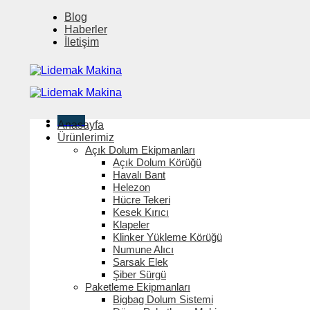
İçeriğe
Blog
atla
Haberler
İletişim
Menü
Anasayfa
Ürünlerimiz
Açık Dolum Ekipmanları
Açık Dolum Körüğü
Havalı Bant
Helezon
Hücre Tekeri
Kesek Kırıcı
Klapeler
Klinker Yükleme Körüğü
Numune Alıcı
Sarsak Elek
Şiber Sürgü
Paketleme Ekipmanları
Bigbag Dolum Sistemi