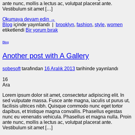
ante nunc, mollis a lectus ac, volutpat placerat ante.
Vestibulum sit amet […]
Okumaya devam edin
→
Blog
içinde yayınlandı
|
brooklyn
,
fashion
,
style
,
women
etiketlendi
Bir yorum bırak
Blog
Another post with A Gallery
sobesoft
tarafından
16 Aralık 2013
tarihinde yayınlandı
16
Ara
Lorem ipsum dolor sit amet, consectetur adipiscing elit. In
sed vulputate massa. Fusce ante magna, iaculis ut purus ut,
facilisis ultrices nibh. Quisque commodo nunc eget tortor
dapibus, et tristique magna convallis. Phasellus egestas
nunc eu venenatis vehicula. Phasellus et magna nulla. Proin
ante nunc, mollis a lectus ac, volutpat placerat ante.
Vestibulum sit amet […]