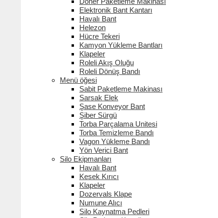
Döner Paketleme Makinası
Elektronik Bant Kantarı
Havalı Bant
Helezon
Hücre Tekeri
Kamyon Yükleme Bantları
Klapeler
Roleli Akış Oluğu
Roleli Dönüş Bandı
Menü öğesi
Sabit Paketleme Makinası
Sarsak Elek
Şase Konveyor Bant
Şiber Sürgü
Torba Parçalama Unitesi
Torba Temizleme Bandı
Vagon Yükleme Bandı
Yön Verici Bant
Silo Ekipmanları
Havalı Bant
Kesek Kırıcı
Klapeler
Dozervals Klape
Numune Alıcı
Silo Kaynatma Pedleri